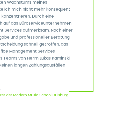
Z
rken Wachstums meines
w
e ich mich nicht mehr konsequent
s
konzentrieren. Durch eine
b
h auf das Büroserviceunternehmen
O
t Services aufmerksam. Nach einer
p
gabe und professioneller Beratung
i
tscheidung schnell getroffen, das
E
ffice Management Services
es Teams von Herrn Lukas Kaminski
keinen langen Zahlungsausfällen
t
rer der Modern Music School Duisburg