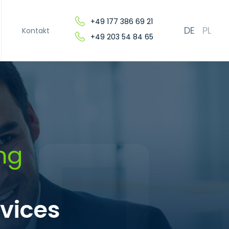
+49 177 386 69 21
DE
PL
Kontakt
+49 203 54 84 65
ng
rvices