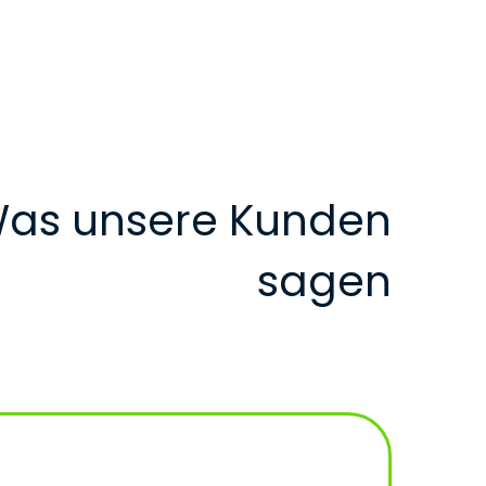
as unsere Kunden
sagen
I
b