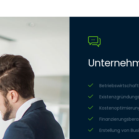
Unterneh
Betriebswirtschaf
Existenzgründung
Kostenoptimierun
Finanzierungsber
Erstellung von Bu