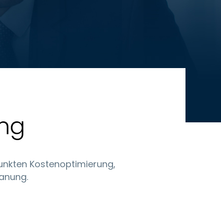
ng
unkten Kostenoptimierung,
anung.