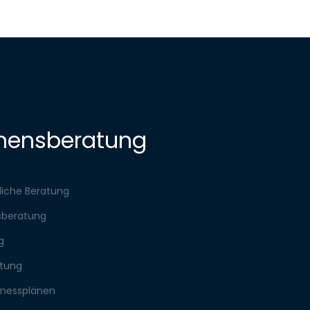
mensberatung
tliche Beratung
sberatung
g
atung
sinessplänen