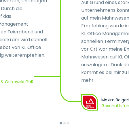
ntworten, Unterlagen
Auf Grund eines sta
. Durch die
Unternehmens konnt
f das
auf mein Mahnwesen 
 Management
Empfehlung wurde ic
lten Feierabend und
KL Office Managemen
pierkram wird schnell
schnellen Terminver
gebot von KL Office
vor Ort war meine En
ig weiterempfehlen.
Mahnwesen auf KL O
auszulagern. Dank d
kommt es bei mir zu 
mehr.
 Orlikowski GbR
Maxim Bolger
Geschäftsfüh